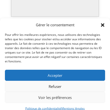
Gérer le consentement
Carte de 10 séances
Pour offrir les meilleures expériences, nous utilisons des technologies
telles que les cookies pour stocker et/ou accéder aux informations des
60
€
appareils. Le fait de consentir à ces technologies nous permettra de
traiter des données telles que le comportement de navigation ou les ID
uniques sur ce site. Le fait de ne pas consentir ou de retirer son
/
carte
consentement peut avoir un effet négatif sur certaines caractéristiques
et fonctions.
Accepter
Valable un an
Refuser
Voir les préférences
Séance d'essai
Politique de confidentialité
Mentions légales