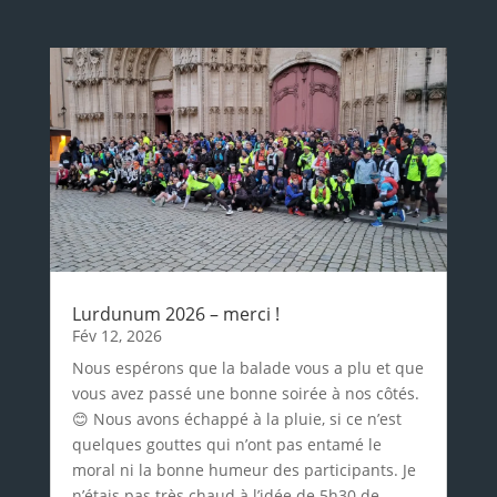
Lurdunum 2026 – merci !
Fév 12, 2026
Nous espérons que la balade vous a plu et que
vous avez passé une bonne soirée à nos côtés.
😊 Nous avons échappé à la pluie, si ce n’est
quelques gouttes qui n’ont pas entamé le
moral ni la bonne humeur des participants. Je
n’étais pas très chaud à l’idée de 5h30 de...