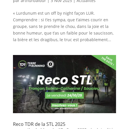
par
arthurbaldur
|
3 Nov 2025
|
Actualités
« Lurdunum est un off by night façon LUR.
Comprendre : si t’es sympa, que t’aimes courir en
groupe, sans te prendre le chou, dans la joie et la
bonne humeur, que t’as un faible pour le saucisson,
la bière et les dragibus, le truc est probablement...
Reco TDR de la STL 2025